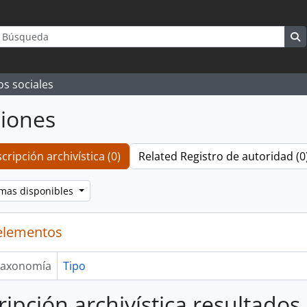
queda
rch options
S
os sociales
iones
cripción archivística (0)
Related Registro de autoridad (0
omas disponibles
elementos
axonomía
Tipo
ripción archivística resultados