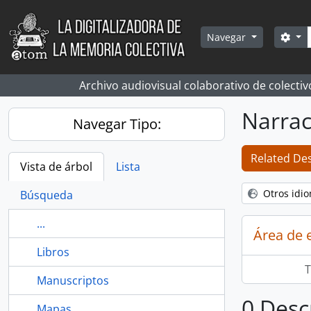
Skip to main content
Bús
Sea
Navegar
Archivo audiovisual colaborativo de colectiv
Narrac
Navegar Tipo:
Related Des
Vista de árbol
Lista
Otros idi
Búsqueda
...
Área de 
Libros
T
Manuscriptos
0 Desc
Mapas