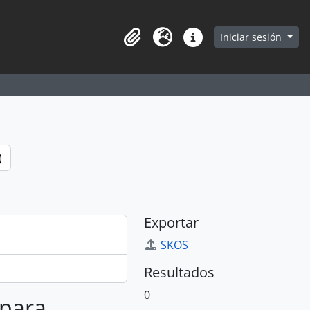
earch in browse page
Iniciar sesión
Portapapeles
Idioma
Enlaces rápidos
)
Exportar
SKOS
Resultados
0
 para