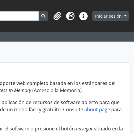
Search in browse page
Iniciar sesión
Portapapeles
Idioma
Enlaces rápidos
 soporte web completo basada en los estándares del
cess to Memory
(Acceso a la Memoria).
 aplicación de recursos de software abierto para que
 de un modo fácil y gratuito. Consulte
about page
para
r el software o presione el botón
navegar
situado en la