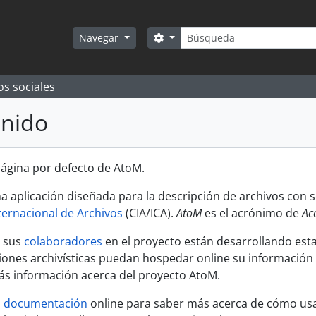
Búsqueda
Search options
Navegar
os sociales
enido
 página por defecto de AtoM.
a aplicación diseñada para la descripción de archivos con
ternacional de Archivos
(CIA/ICA).
AtoM
es el acrónimo de
Ac
y sus
colaboradores
en el proyecto están desarrollando esta
uciones archivísticas puedan hospedar online su información
s información acerca del proyecto AtoM.
a
documentación
online para saber más acerca de cómo usa