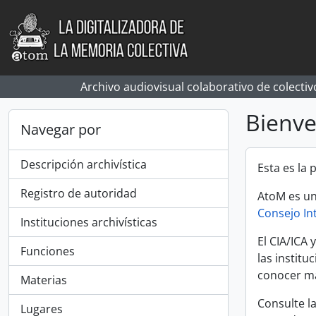
Skip to main content
Archivo audiovisual colaborativo de colectiv
Bienv
Navegar por
Descripción archivística
Esta es la
Registro de autoridad
AtoM es un
Consejo In
Instituciones archivísticas
El CIA/ICA 
Funciones
las instit
conocer má
Materias
Consulte l
Lugares