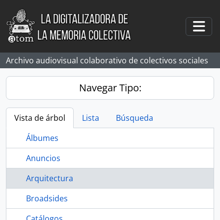
Skip to main content
Togg
Archivo audiovisual colaborativo de colectivos sociales
Navegar Tipo:
Vista de árbol
Lista
Búsqueda
Álbumes
Anuncios
Arquitectura
Broadsides
Catálogos