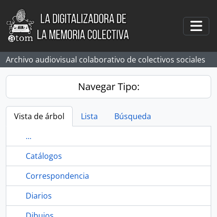
Skip to main content
Togg
Archivo audiovisual colaborativo de colectivos sociales
Navegar Tipo:
Vista de árbol
Lista
Búsqueda
...
Catálogos
Correspondencia
Diarios
Dibujos