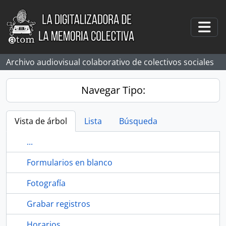
Skip to main content
Togg
Archivo audiovisual colaborativo de colectivos sociales
Navegar Tipo:
Vista de árbol
Lista
Búsqueda
...
Formularios en blanco
Fotografía
Grabar registros
Horarios