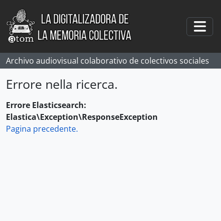
Skip to main content
Togg
Archivo audiovisual colaborativo de colectivos sociales
Errore nella ricerca.
Errore Elasticsearch:
Elastica\Exception\ResponseException
Pagina precedente.