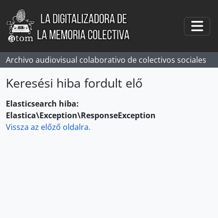
Skip to main content
Togg
Archivo audiovisual colaborativo de colectivos sociales
Keresési hiba fordult elő
Elasticsearch hiba:
Elastica\Exception\ResponseException
Vissza az előző oldalra.