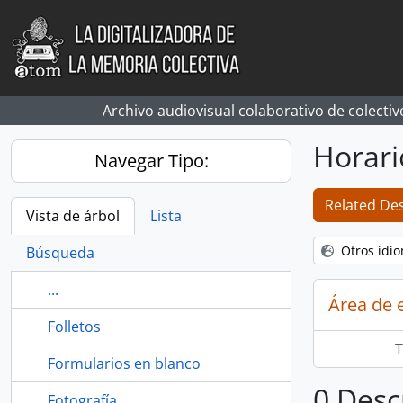
Skip to main content
Archivo audiovisual colaborativo de colectiv
Horari
Navegar Tipo:
Related Des
Vista de árbol
Lista
Otros idi
Búsqueda
...
Área de 
Folletos
T
Formularios en blanco
0 Desc
Fotografía