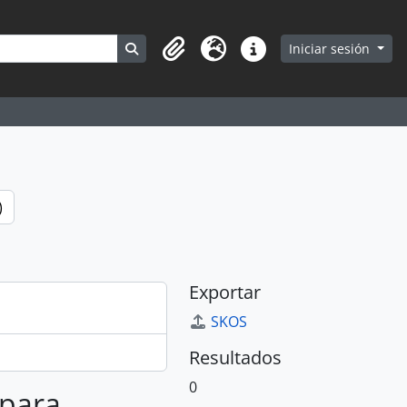
Search in browse page
Iniciar sesión
Portapapeles
Idioma
Enlaces rápidos
)
Exportar
SKOS
Resultados
0
 para