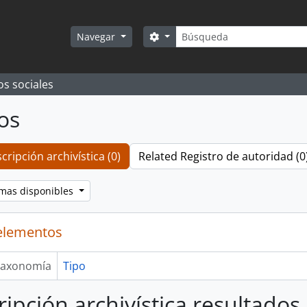
Búsqueda
Search options
Navegar
os sociales
os
cripción archivística (0)
Related Registro de autoridad (0
omas disponibles
elementos
axonomía
Tipo
ripción archivística resultados