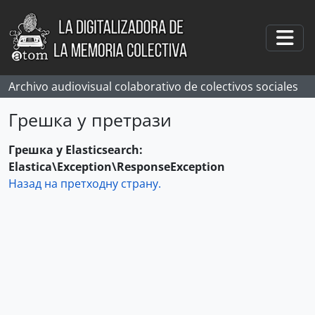
Skip to main content
Togg
Archivo audiovisual colaborativo de colectivos sociales
Грешка у претрази
Грешка у Elasticsearch:
Elastica\Exception\ResponseException
Назад на претходну страну.