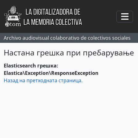
Skip to main content
Togg
Archivo audiovisual colaborativo de colectivos sociales
Настана грешка при пребарување
Elasticsearch грешка:
Elastica\Exception\ResponseException
Назад на претходната страница.