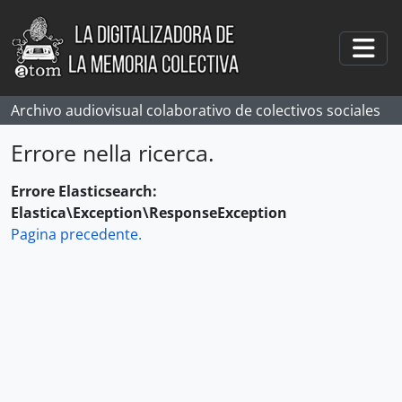
Skip to main content
Togg
Archivo audiovisual colaborativo de colectivos sociales
Errore nella ricerca.
Errore Elasticsearch:
Elastica\Exception\ResponseException
Pagina precedente.