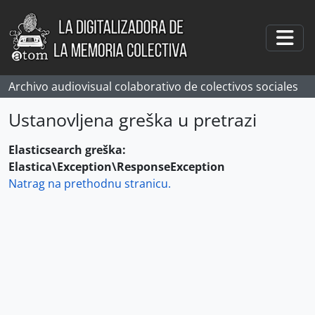
Skip to main content
Togg
Archivo audiovisual colaborativo de colectivos sociales
Ustanovljena greška u pretrazi
Elasticsearch greška:
Elastica\Exception\ResponseException
Natrag na prethodnu stranicu.