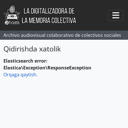
Skip to main content
Togg
Archivo audiovisual colaborativo de colectivos sociales
Qidirishda xatolik
Elasticsearch error:
Elastica\Exception\ResponseException
Orqaga qaytish.