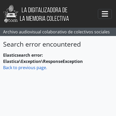
Skip to main content
Togg
Archivo audiovisual colaborativo de colectivos sociales
Search error encountered
Elasticsearch error:
Elastica\Exception\ResponseException
Back to previous page.