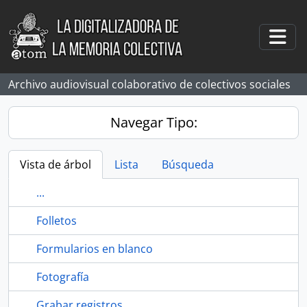
Skip to main content
Togg
Archivo audiovisual colaborativo de colectivos sociales
Navegar Tipo:
Vista de árbol
Lista
Búsqueda
...
Folletos
Formularios en blanco
Fotografía
Grabar registros