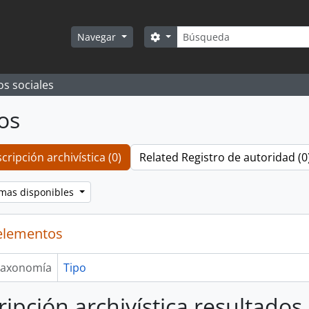
Búsqueda
Search options
Navegar
os sociales
os
cripción archivística (0)
Related Registro de autoridad (0
omas disponibles
elementos
axonomía
Tipo
ripción archivística resultados