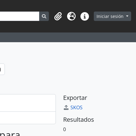
Search in browse page
Iniciar sesión
Portapapeles
Idioma
Enlaces rápidos
)
Exportar
SKOS
Resultados
0
 para