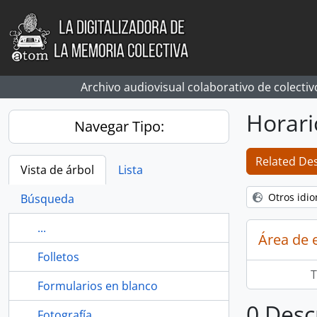
Skip to main content
Archivo audiovisual colaborativo de colectiv
Horari
Navegar Tipo:
Related Des
Vista de árbol
Lista
Otros idi
Búsqueda
...
Área de 
Folletos
T
Formularios en blanco
0 Desc
Fotografía