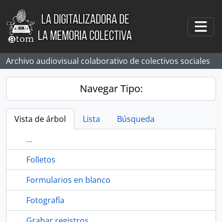
Skip to main content
Togg
Archivo audiovisual colaborativo de colectivos sociales
Navegar Tipo:
Vista de árbol
Lista
Búsqueda
...
Folletos
Formularios en blanco
Fotografía
Grabar registros