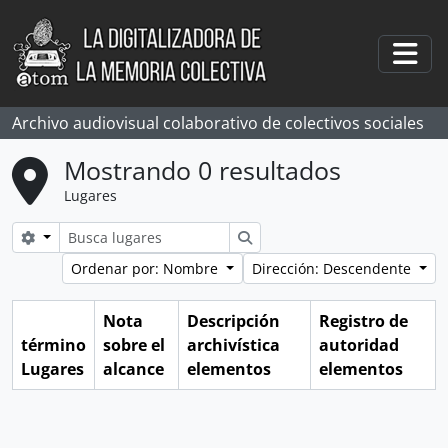
Skip to main content
Togg
Archivo audiovisual colaborativo de colectivos sociales
Mostrando 0 resultados
Lugares
Search options
Búsqueda
Ordenar por: Nombre
Dirección: Descendente
Nota
Descripción
Registro de
término
sobre el
archivística
autoridad
Lugares
alcance
elementos
elementos