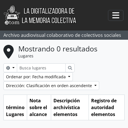
Skip to main content
Togg
Archivo audiovisual colaborativo de colectivos sociales
Mostrando 0 resultados
Lugares
Search options
Búsqueda
Ordenar por: Fecha modificada
Dirección: Clasificación en orden ascendente
Nota
Descripción
Registro de
término
sobre el
archivística
autoridad
Lugares
alcance
elementos
elementos