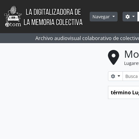
Skip to main content
Bús
Sea
Navegar
Archivo audiovisual colaborativo de colectiv
Mo
Lugare
Search opt
término Lu