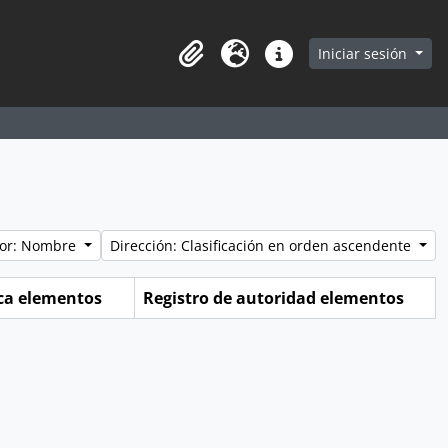
earch in browse page
Iniciar sesión
Portapapeles
Idioma
Enlaces rápidos
por: Nombre
Dirección: Clasificación en orden ascendente
ica elementos
Registro de autoridad elementos