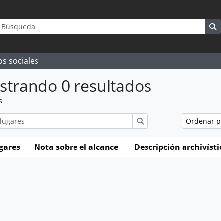
queda
rch options
S
os sociales
strando 0 resultados
s
ions
Búsqueda
Ordenar 
gares
Nota sobre el alcance
Descripción archivíst