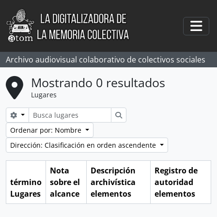
Skip to main content
Togg
Archivo audiovisual colaborativo de colectivos sociales
Mostrando 0 resultados
Lugares
Search options
Búsqueda
Ordenar por: Nombre
Dirección: Clasificación en orden ascendente
Nota
Descripción
Registro de
término
sobre el
archivística
autoridad
Lugares
alcance
elementos
elementos