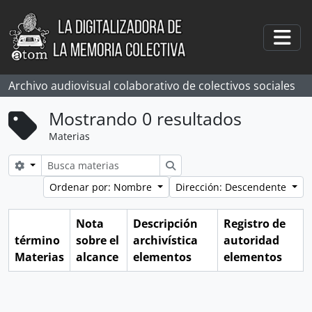
Skip to main content
Togg
Archivo audiovisual colaborativo de colectivos sociales
Mostrando 0 resultados
Materias
Search options
Búsqueda
Ordenar por: Nombre
Dirección: Descendente
Nota
Descripción
Registro de
término
sobre el
archivística
autoridad
Materias
alcance
elementos
elementos