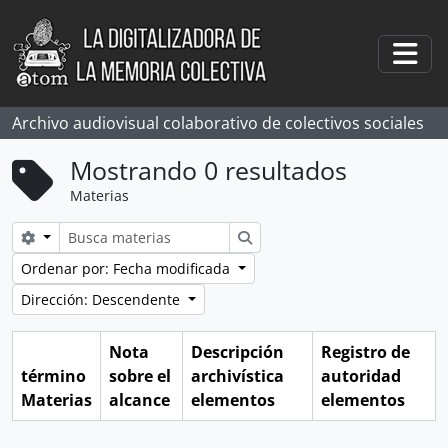
Skip to main content
Togg
Archivo audiovisual colaborativo de colectivos sociales
Mostrando 0 resultados
Materias
Search options
Búsqueda
Ordenar por: Fecha modificada
Dirección: Descendente
Nota
Descripción
Registro de
término
sobre el
archivística
autoridad
Materias
alcance
elementos
elementos