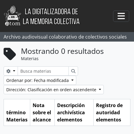
Skip to main content
Togg
Archivo audiovisual colaborativo de colectivos sociales
Mostrando 0 resultados
Materias
Search options
Búsqueda
Ordenar por: Fecha modificada
Dirección: Clasificación en orden ascendente
Nota
Descripción
Registro de
término
sobre el
archivística
autoridad
Materias
alcance
elementos
elementos