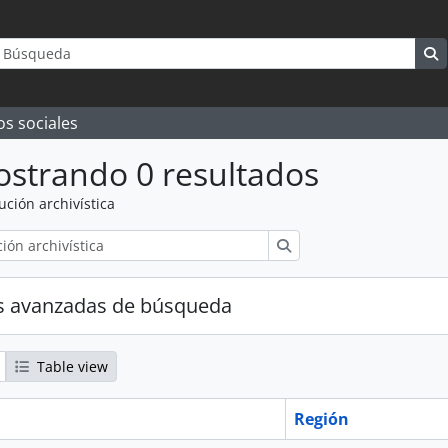
queda
rch options
S
os sociales
strando 0 resultados
tución archivística
Búsqueda
s avanzadas de búsqueda
Table view
Región