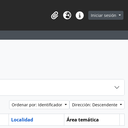
earch in browse page
Iniciar sesión
Portapapeles
Idioma
Enlaces rápidos
Ordenar por: Identificador
Dirección: Descendente
Localidad
Área temática
Po