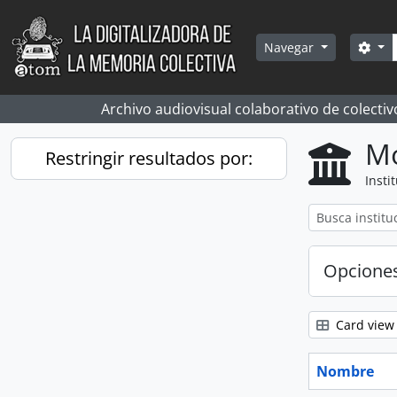
Skip to main content
Bús
Sea
Navegar
Archivo audiovisual colaborativo de colectiv
Mo
Restringir resultados por:
Insti
Opcione
Card view
Nombre