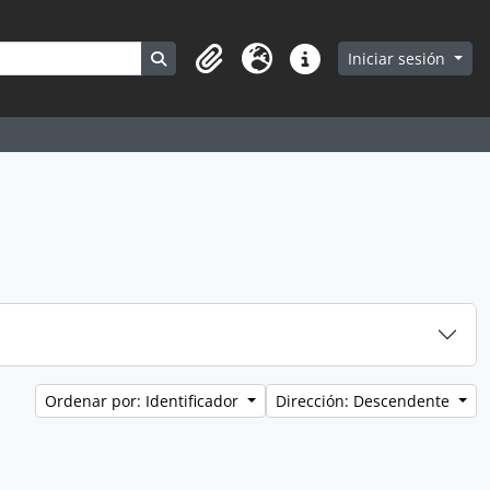
Search in browse page
Iniciar sesión
Portapapeles
Idioma
Enlaces rápidos
Ordenar por: Identificador
Dirección: Descendente