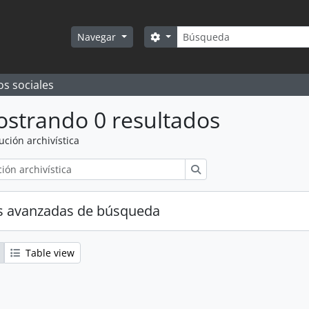
Búsqueda
Search options
Navegar
os sociales
strando 0 resultados
tución archivística
Búsqueda
s avanzadas de búsqueda
Table view