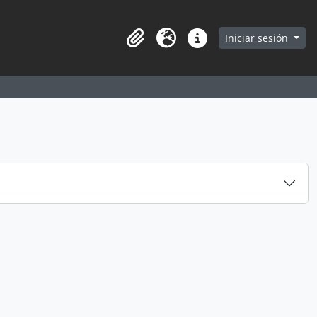
earch in browse page
Iniciar sesión
Portapapeles
Idioma
Enlaces rápidos