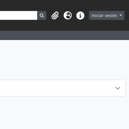
Search in browse page
Iniciar sesión
Portapapeles
Idioma
Enlaces rápidos