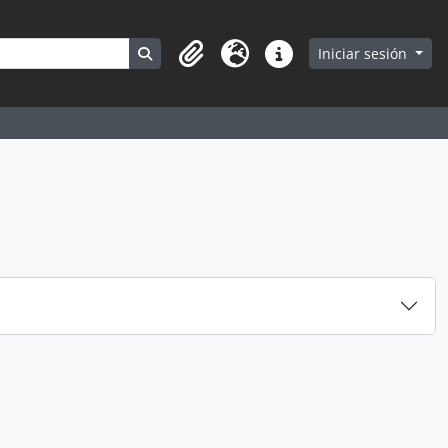
Search in browse page
Iniciar sesión
Portapapeles
Idioma
Enlaces rápidos