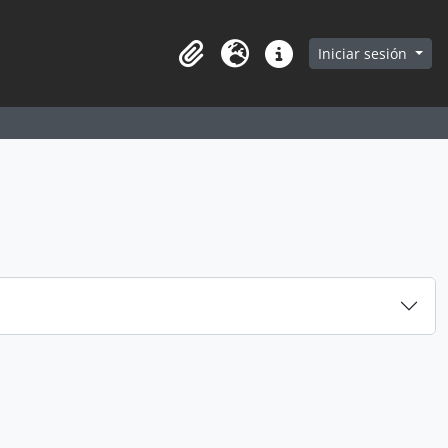
earch in browse page
Iniciar sesión
Portapapeles
Idioma
Enlaces rápidos