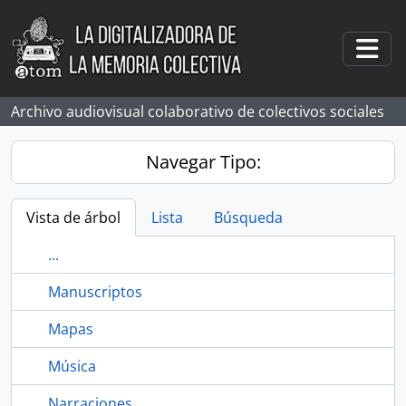
Skip to main content
Togg
Archivo audiovisual colaborativo de colectivos sociales
Navegar Tipo:
Vista de árbol
Lista
Búsqueda
...
Manuscriptos
Mapas
Música
Narraciones