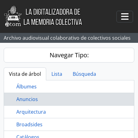
Skip to main content
Togg
Archivo audiovisual colaborativo de colectivos sociales
Navegar Tipo:
Vista de árbol
Lista
Búsqueda
Álbumes
Anuncios
Arquitectura
Broadsides
Catálogos