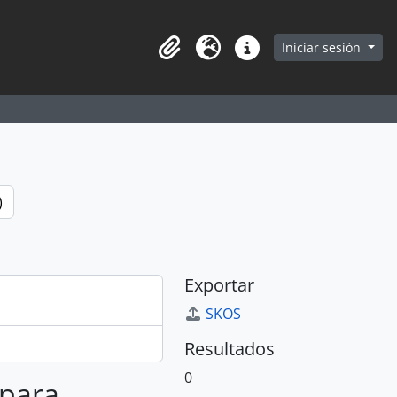
earch in browse page
Iniciar sesión
Portapapeles
Idioma
Enlaces rápidos
)
Exportar
SKOS
Resultados
0
 para