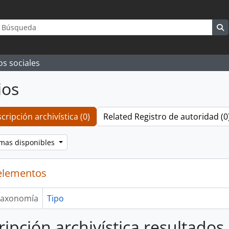
queda
rch options
S
os sociales
ios
cripción archivística (0)
Related Registro de autoridad (0
omas disponibles
elementos
axonomía
Tipo
ripción archivística resultados