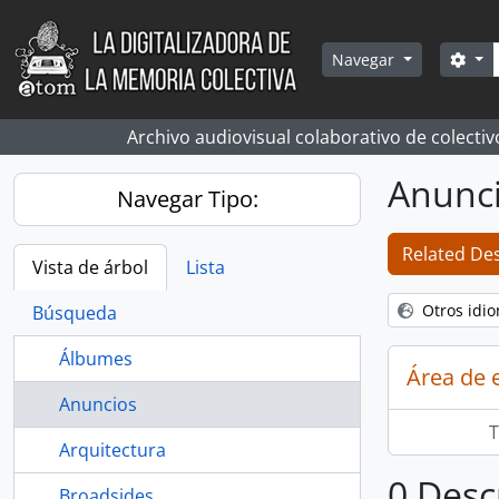
Skip to main content
Bús
Sea
Navegar
Archivo audiovisual colaborativo de colectiv
Anunc
Navegar Tipo:
Related Des
Vista de árbol
Lista
Otros idi
Búsqueda
Álbumes
Área de 
Anuncios
T
Arquitectura
0 Desc
Broadsides