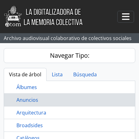
Skip to main content
Togg
Archivo audiovisual colaborativo de colectivos sociales
Navegar Tipo:
Vista de árbol
Lista
Búsqueda
Álbumes
Anuncios
Arquitectura
Broadsides
Catálogos