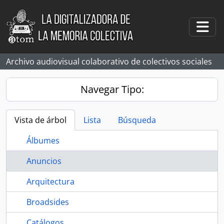
Skip to main content
Togg
Archivo audiovisual colaborativo de colectivos sociales
Navegar Tipo:
Vista de árbol
Lista
Búsqueda
Álbumes
Anuncios
Arquitectura
Broadsides
Catálogos