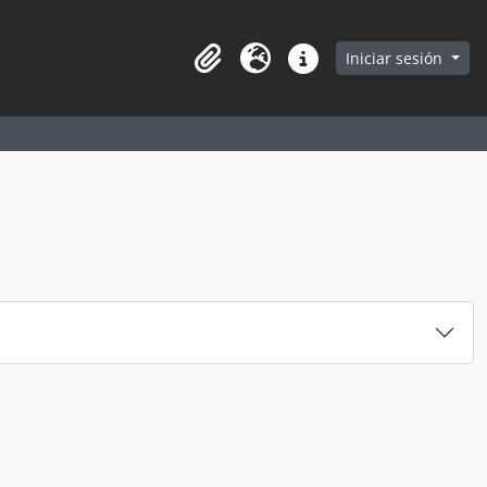
earch in browse page
Iniciar sesión
Portapapeles
Idioma
Enlaces rápidos