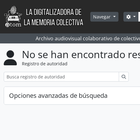
Skip to main content
Bús
Sea
Navegar
Archivo audiovisual colaborativo de colectiv
No se han encontrado re
Registro de autoridad
Búsqu
Opciones avanzadas de búsqueda