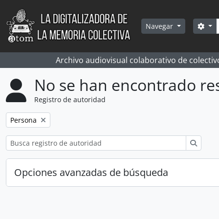
Skip to main content
Bús
Sea
Navegar
Archivo audiovisual colaborativo de colectiv
No se han encontrado re
Registro de autoridad
Remove filter:
Persona
Búsqu
Opciones avanzadas de búsqueda