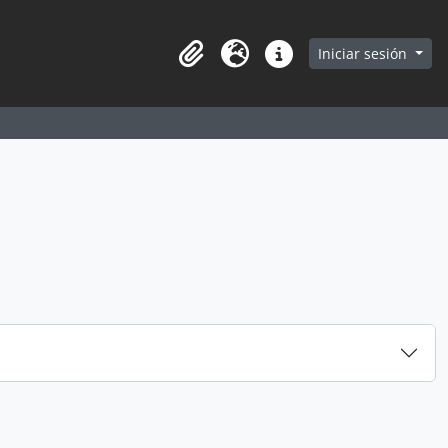
earch in browse page
Iniciar sesión
Portapapeles
Idioma
Enlaces rápidos