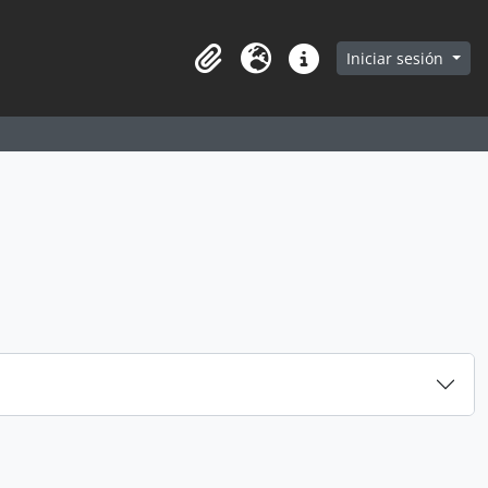
earch in browse page
Iniciar sesión
Portapapeles
Idioma
Enlaces rápidos