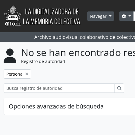
Skip to main content
Bús
Sea
Navegar
Archivo audiovisual colaborativo de colectiv
No se han encontrado re
Registro de autoridad
Remove filter:
Persona
Búsqu
Opciones avanzadas de búsqueda