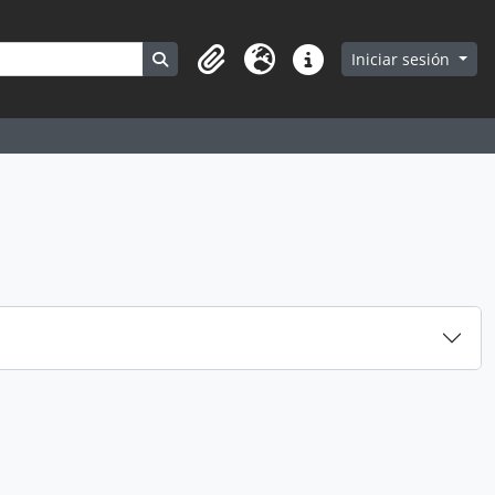
Search in browse page
Iniciar sesión
Portapapeles
Idioma
Enlaces rápidos