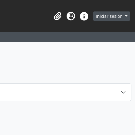
earch in browse page
Iniciar sesión
Portapapeles
Idioma
Enlaces rápidos