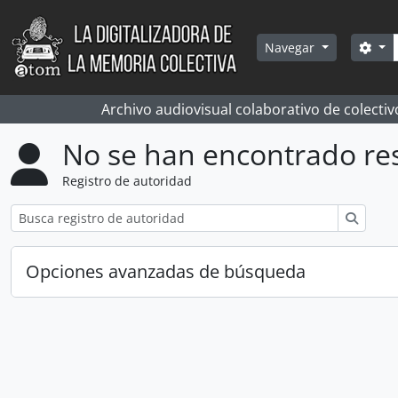
Skip to main content
Bús
Sea
Navegar
Archivo audiovisual colaborativo de colectiv
No se han encontrado re
Registro de autoridad
Búsqu
Opciones avanzadas de búsqueda