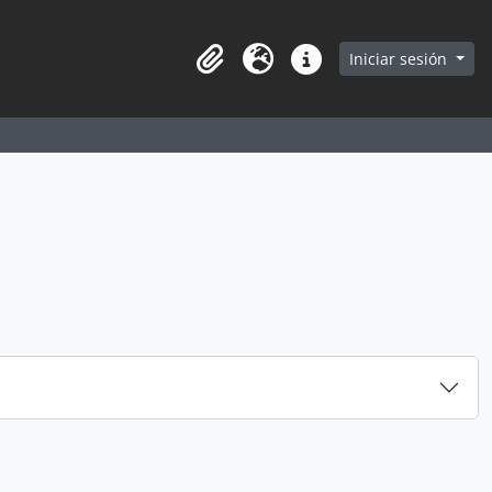
earch in browse page
Iniciar sesión
Portapapeles
Idioma
Enlaces rápidos