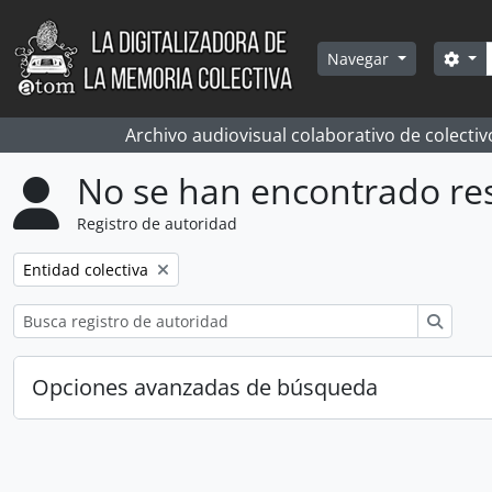
Skip to main content
Bús
Sea
Navegar
Archivo audiovisual colaborativo de colectiv
No se han encontrado re
Registro de autoridad
Remove filter:
Entidad colectiva
Búsqu
Opciones avanzadas de búsqueda