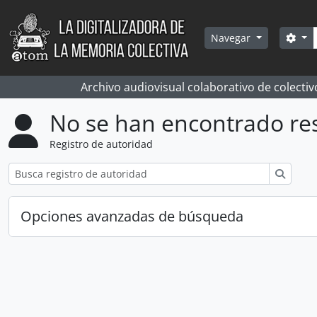
Skip to main content
Bús
Sea
Navegar
Archivo audiovisual colaborativo de colectiv
No se han encontrado re
Registro de autoridad
Búsqu
Opciones avanzadas de búsqueda