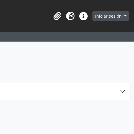
earch in browse page
Iniciar sesión
Portapapeles
Idioma
Enlaces rápidos