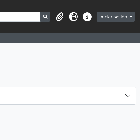
Search in browse page
Iniciar sesión
Portapapeles
Idioma
Enlaces rápidos