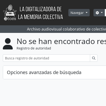
Skip to main content
Bús
Sea
Navegar
Archivo audiovisual colaborativo de colectiv
No se han encontrado re
Registro de autoridad
Búsqu
Opciones avanzadas de búsqueda