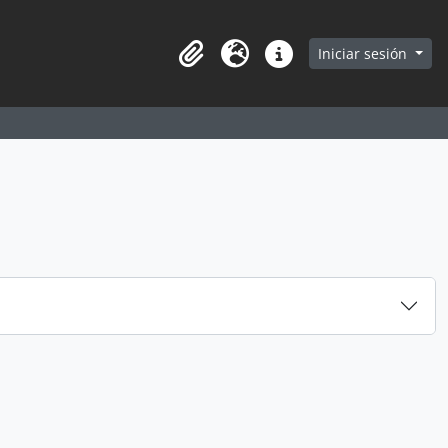
earch in browse page
Iniciar sesión
Portapapeles
Idioma
Enlaces rápidos