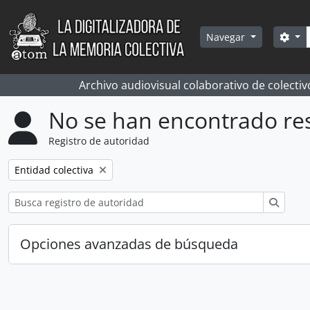
Skip to main content
Bús
Sea
Navegar
Archivo audiovisual colaborativo de colectiv
No se han encontrado re
Registro de autoridad
Remove filter:
Entidad colectiva
Búsqu
Opciones avanzadas de búsqueda