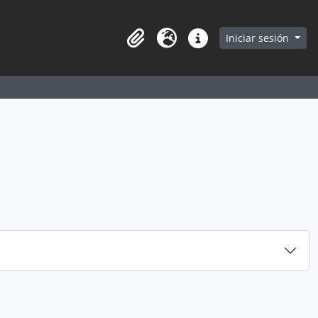
earch in browse page
Iniciar sesión
Portapapeles
Idioma
Enlaces rápidos