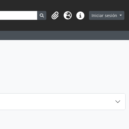
Search in browse page
Iniciar sesión
Portapapeles
Idioma
Enlaces rápidos