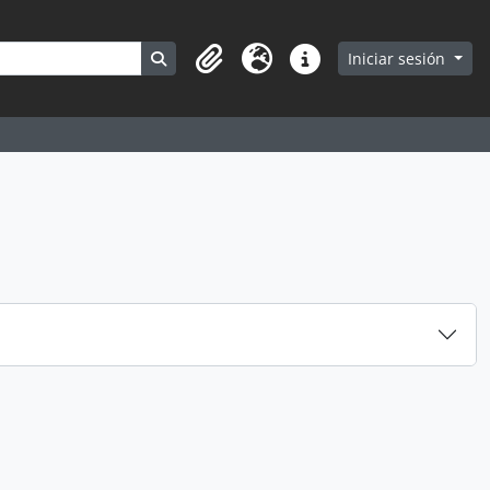
Search in browse page
Iniciar sesión
Portapapeles
Idioma
Enlaces rápidos