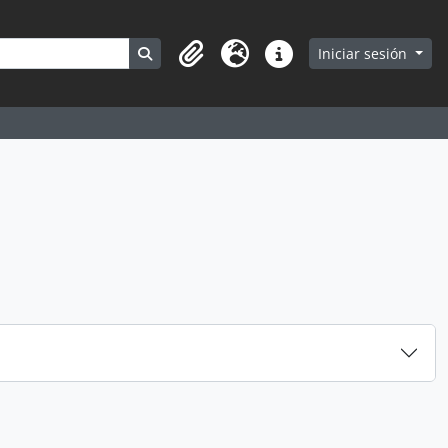
Search in browse page
Iniciar sesión
Portapapeles
Idioma
Enlaces rápidos