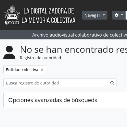
Skip to main content
Bús
Sea
Navegar
Archivo audiovisual colaborativo de colectiv
No se han encontrado re
Registro de autoridad
Remove filter:
Entidad colectiva
Búsqu
Opciones avanzadas de búsqueda