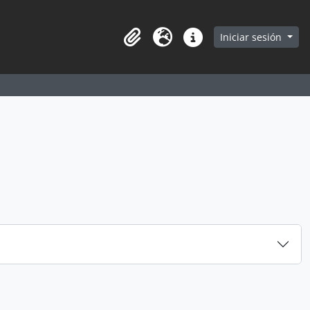
earch in browse page
Iniciar sesión
Portapapeles
Idioma
Enlaces rápidos