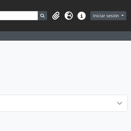
Search in browse page
Iniciar sesión
Portapapeles
Idioma
Enlaces rápidos